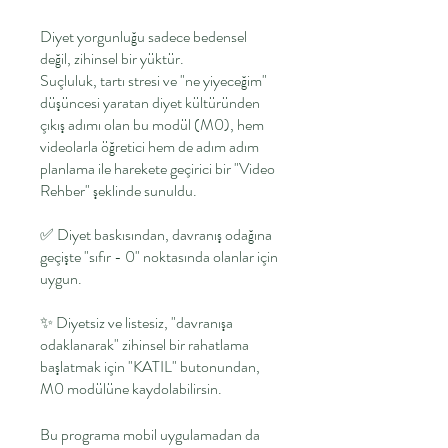
Diyet yorgunluğu sadece bedensel
değil, zihinsel bir yüktür.
Suçluluk, tartı stresi ve "ne yiyeceğim"
düşüncesi yaratan diyet kültüründen
çıkış adımı olan bu modül (M0), hem
videolarla öğretici hem de adım adım
planlama ile harekete geçirici bir "Video
Rehber" şeklinde sunuldu.
✅️ Diyet baskısından, davranış odağına
geçişte "sıfır - 0" noktasında olanlar için
uygun.
✨️ Diyetsiz ve listesiz, "davranışa
odaklanarak" zihinsel bir rahatlama
başlatmak için "KATIL" butonundan,
M0 modülüne kaydolabilirsin.
Bu programa mobil uygulamadan da