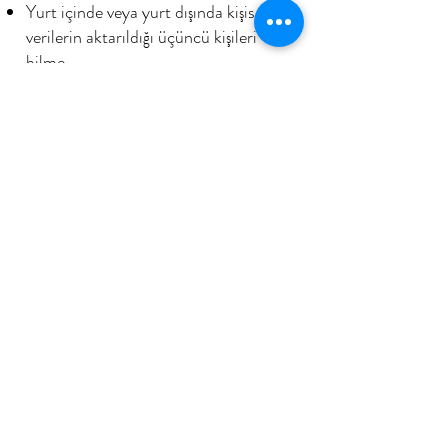
Yurt içinde veya yurt dışında kişisel
verilerin aktarıldığı üçüncü kişileri
bilme,
Kişisel verilerin eksik veya yanlış
işlenmiş olması hâlinde bunların
düzeltilmesini isteme ve bu kapsamda
yapılan işlemin kişisel verilerin
aktarıldığı üçüncü kişilere bildirilmesini
isteme,
6698 sayılı Kanun ve ilgili diğer kanun
hükümlerine uygun olarak işlenmiş
olmasına rağmen, işlenmesini
gerektiren sebeplerin ortadan
kalkması halinde kişisel verilerin
silinmesini veya yok edilmesini isteme
ve bu kapsamda yapılan işlemin kişisel
verilerin aktarıldığı üçüncü kişilere
bildirilmesini isteme,