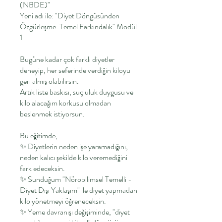
(NBDE)"
Yeni adı ile: "Diyet Döngüsünden
Özgürleşme: Temel Farkındalık" Modül
1
Bugüne kadar çok farklı diyetler
deneyip, her seferinde verdiğin kiloyu
geri almış olabilirsin.
Artık liste baskısı, suçluluk duygusu ve
kilo alacağım korkusu olmadan
beslenmek istiyorsun.
Bu eğitimde,
✨ Diyetlerin neden işe yaramadığını,
neden kalıcı şekilde kilo veremediğini
fark edeceksin.
✨ Sunduğum "Nörobilimsel Temelli -
Diyet Dışı Yaklaşım" ile diyet yapmadan
kilo yönetmeyi öğreneceksin.
✨ Yeme davranışı değişiminde, "diyet