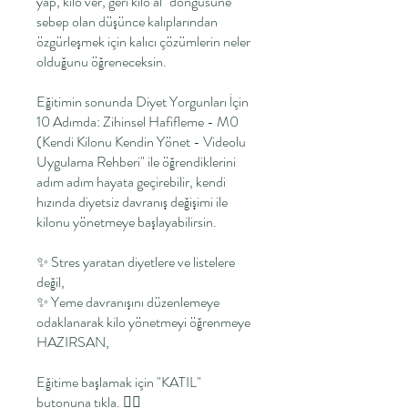
yap, kilo ver, geri kilo al" döngüsüne
sebep olan düşünce kalıplarından
özgürleşmek için kalıcı çözümlerin neler
olduğunu öğreneceksin.
Eğitimin sonunda Diyet Yorgunları İçin
10 Adımda: Zihinsel Hafifleme - M0
(Kendi Kilonu Kendin Yönet - Videolu
Uygulama Rehberi" ile öğrendiklerini
adım adım hayata geçirebilir, kendi
hızında diyetsiz davranış değişimi ile
kilonu yönetmeye başlayabilirsin.
✨ Stres yaratan diyetlere ve listelere
değil,
✨ Yeme davranışını düzenlemeye
odaklanarak kilo yönetmeyi öğrenmeye
HAZIRSAN,
Eğitime başlamak için "KATIL"
butonuna tıkla. 👇🏻