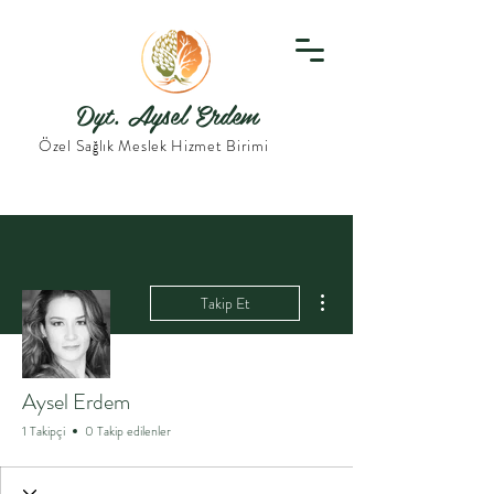
Dyt. Aysel Erdem
Özel Sağlık Meslek Hizmet Birimi
Diğer Eylemler
Takip Et
Aysel Erdem
1 Takipçi
0 Takip edilenler