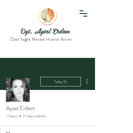
Dyt. Aysel Erdem
Özel Sağlık Meslek Hizmet Birimi
Diğer Eylemler
Takip Et
Aysel Erdem
1 Takipçi
0 Takip edilenler