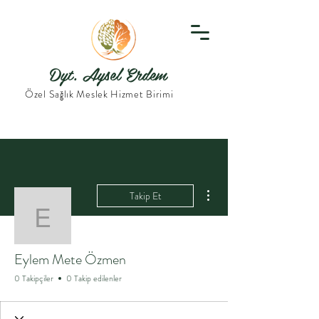
Dyt. Aysel Erdem
Özel Sağlık Meslek Hizmet Birimi
Diğer Eylemler
Takip Et
Eylem Mete Özmen
Eylem Mete Özmen
0 Takipçiler
0 Takip edilenler